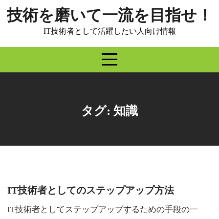
Skip
技術を磨いて一流を目指せ！
to
content
IT技術者として活躍したい人向け情報
タグ:
知識
IT技術者としてのステップアップ方法
IT技術者としてステップアップするための手段の一