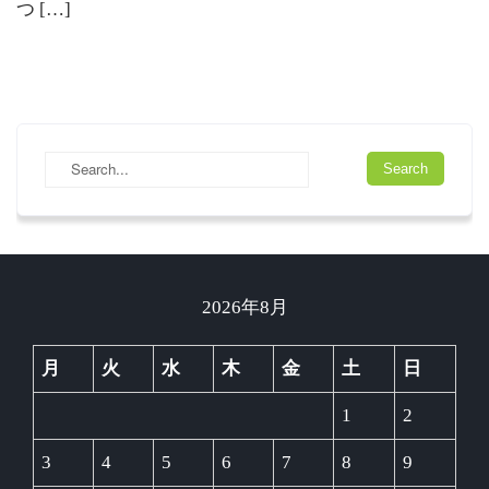
つ […]
2026年8月
月
火
水
木
金
土
日
1
2
3
4
5
6
7
8
9